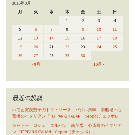
2016年9月
月
火
水
木
金
土
日
1
2
3
4
5
6
7
8
9
10
11
12
13
14
15
16
17
18
19
20
21
22
23
24
25
26
27
28
29
30
« 8月
10月 »
最近の投稿
ハモと賀茂茄子のトマトソース バジル風味 南船場・心
斎橋のイタリアン『TEPPAN＆ITALIAN Ceppo(チェッポ)』
シャトー ロシェ コルバン 南船場・心斎橋のイタリア
ン『TEPPAN＆ITALIAN Ceppo（チェッポ）』