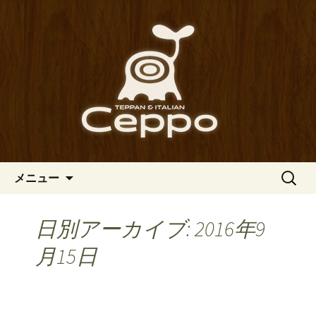
心斎橋駅からも程近い、南船場にある
イタリアン「Ceppo（チェッポ）」。
南船場・心斎橋のイタリアン
さまざまなパスタや讃岐オリーブ牛の
「Ceppo（チェッポ）」の公式
ステーキのほか、バルメニューも豊富
ブログ
にご用意。デートにも一人飲みのお客
様にもぴったりです。
コンテンツへ移動
検
メニュー
索:
日別アーカイブ: 2016年9
月15日