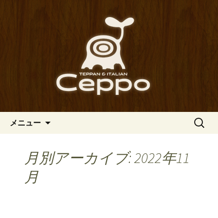
心斎橋駅からも程近い、南船場にある
イタリアン「Ceppo（チェッポ）」。
南船場・心斎橋のイタリアン
さまざまなパスタや讃岐オリーブ牛の
「Ceppo（チェッポ）」の公式
ステーキのほか、バルメニューも豊富
ブログ
にご用意。デートにも一人飲みのお客
様にもぴったりです。
コンテンツへ移動
検
メニュー
索:
月別アーカイブ: 2022年11
月