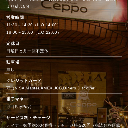
より徒歩5分
営業時間
11:30～14:30（L.O.14:00）
18:00～23:00（L.O.22:00）
定休日
日曜日と月一回不定休
駐車場
無し
クレジットカード
可（VISA,Master,AMEX,JCB,Diners,Discover）
電子マネー
可（PayPay）
サービス料・チャージ
ディナー御予約のお客様へチャージ料 220円（税込）を頂戴