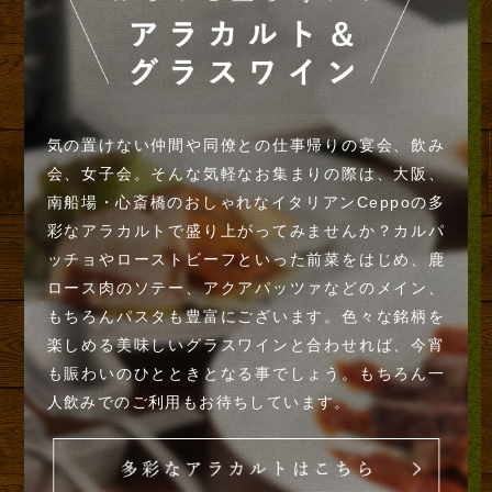
気の置けない仲間や同僚との仕事帰りの宴会、飲み
会、女子会。そんな気軽なお集まりの際は、大阪、
南船場・心斎橋のおしゃれなイタリアンCeppoの多
彩なアラカルトで盛り上がってみませんか？カルパ
ッチョやローストビーフといった前菜をはじめ、鹿
ロース肉のソテー、アクアパッツァなどのメイン、
もちろんパスタも豊富にございます。色々な銘柄を
楽しめる美味しいグラスワインと合わせれば、今宵
も賑わいのひとときとなる事でしょう。もちろん一
人飲みでのご利用もお待ちしています。