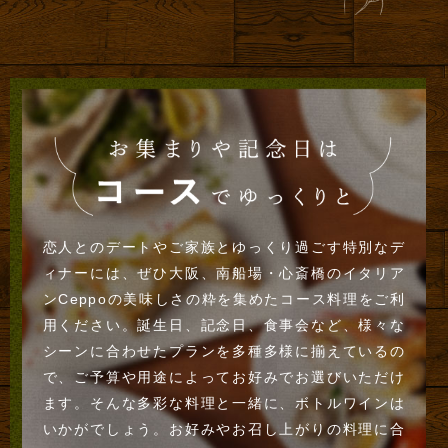
恋人とのデートやご家族とゆっくり過ごす特別なデ
ィナーには、ぜひ大阪、南船場・心斎橋のイタリア
ンCeppoの美味しさの粋を集めたコース料理をご利
用ください。誕生日、記念日、食事会など、様々な
シーンに合わせたプランを多種多様に揃えているの
で、ご予算や用途によってお好みでお選びいただけ
ます。そんな多彩な料理と一緒に、ボトルワインは
いかがでしょう。お好みやお召し上がりの料理に合