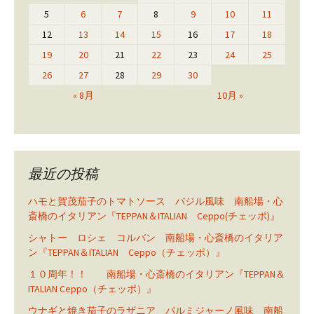
5
6
7
8
9
10
11
12
13
14
15
16
17
18
19
20
21
22
23
24
25
26
27
28
29
30
« 8月
10月 »
最近の投稿
ハモと賀茂茄子のトマトソース バジル風味 南船場・心
斎橋のイタリアン『TEPPAN＆ITALIAN Ceppo(チェッポ)』
シャトー ロシェ コルバン 南船場・心斎橋のイタリア
ン『TEPPAN＆ITALIAN Ceppo（チェッポ）』
１０周年！！ 南船場・心斎橋のイタリアン『TEPPAN＆
ITALIAN Ceppo（チェッポ）』
ウナギと焼き茄子のラザニア パルミジャーノ風味 南船