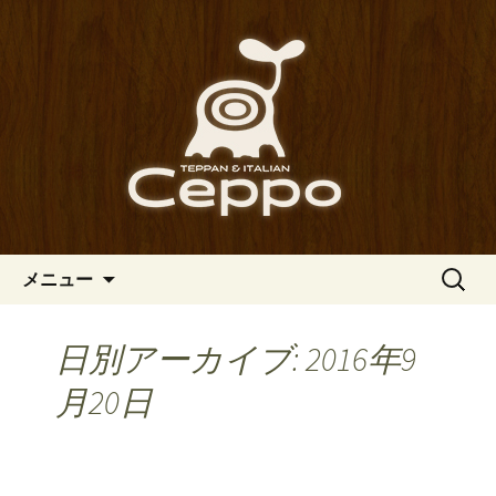
心斎橋駅からも程近い、南船場にある
イタリアン「Ceppo（チェッポ）」。
南船場・心斎橋のイタリアン
さまざまなパスタや讃岐オリーブ牛の
「Ceppo（チェッポ）」の公式
ステーキのほか、バルメニューも豊富
ブログ
にご用意。デートにも一人飲みのお客
様にもぴったりです。
コンテンツへ移動
検
メニュー
索:
日別アーカイブ: 2016年9
月20日