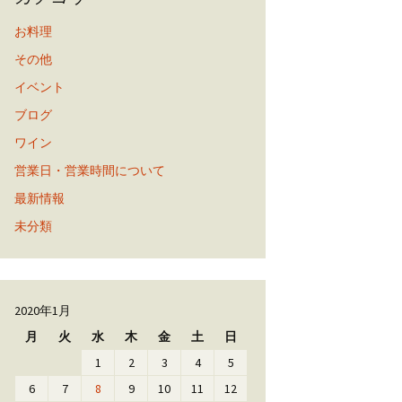
お料理
その他
イベント
ブログ
ワイン
営業日・営業時間について
最新情報
未分類
2020年1月
月
火
水
木
金
土
日
1
2
3
4
5
6
7
8
9
10
11
12