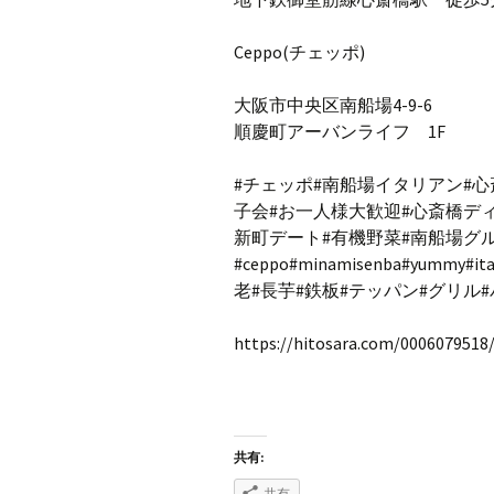
Ceppo(チェッポ)
大阪市中央区南船場4-9-6
順慶町アーバンライフ 1F
#チェッポ#南船場イタリアン#心
子会#お一人様大歓迎#心斎橋デ
新町デート#有機野菜#南船場グ
#ceppo#minamisenba#yummy#ita
老#長芋#鉄板#テッパン#グリル
https://hitosara.com/0006079518/
共有:
共有