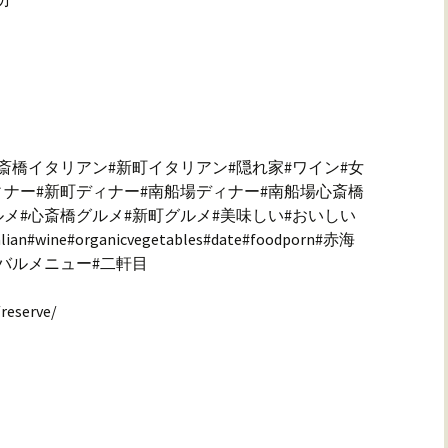
斎橋イタリアン#新町イタリアン#隠れ家#ワイン#女
ィナー#新町ディナー#南船場ディナー#南船場心斎橋
ルメ#心斎橋グルメ#新町グルメ#美味しい#おいしい
lian#wine#organicvegetables#date#foodporn#赤海
#バルメニュー#二軒目
reserve/