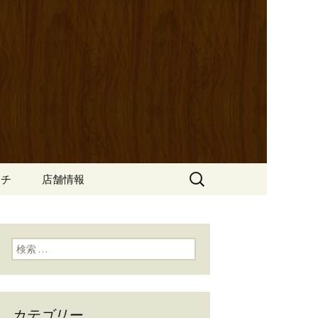
ッポ）」。さまざまなパスタや讃岐オ
にも一人飲みのお客様にもぴった
ン
の公式ブログ
検
ンチ
店舗情報
索:
検索:
カテゴリー