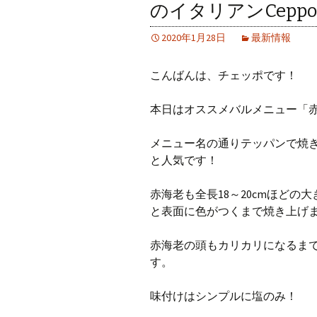
のイタリアンCepp
2020年1月28日
最新情報
こんばんは、チェッポです！
本日はオススメバルメニュー「
メニュー名の通りテッパンで焼
と人気です！
赤海老も全長18～20cmほど
と表面に色がつくまで焼き上げ
赤海老の頭もカリカリになるま
す。
味付けはシンプルに塩のみ！