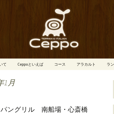
船場にあるイタリアン「Ceppo（チェ
、バルメニューも豊富にご用意。デート
心斎橋のイタリア
o（チェッポ）」
ついて
Ceppoといえば
コース
アラカルト
ラ
年1月
ッパングリル 南船場・心斎橋