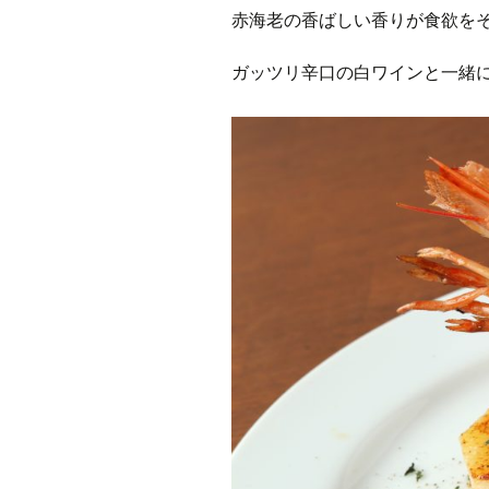
赤海老の香ばしい香りが食欲を
ガッツリ辛口の白ワインと一緒