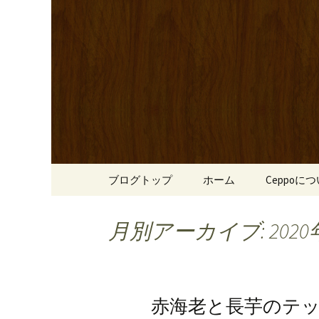
心斎橋駅からも程近い、南
リーブ牛のステーキのほか
南船場・
りです。
「Cepp
コンテンツへ移動
ブログトップ
ホーム
Ceppoに
月別アーカイブ: 2020
赤海老と長芋のテ