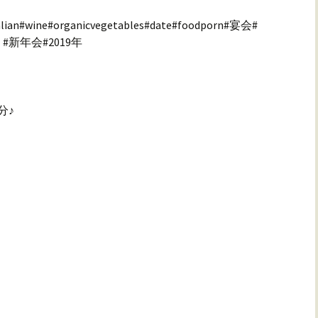
lian#wine#organicvegetables#date#foodporn#宴会#
新年会#2019年
分♪