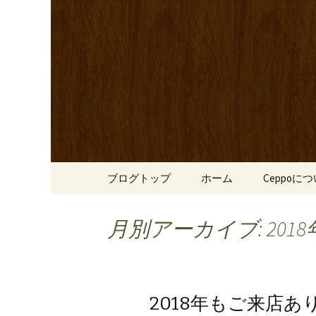
心斎橋駅からも程近い、南
リーブ牛のステーキのほか
南船場・
りです。
「Cepp
コンテンツへ移動
ブログトップ
ホーム
Ceppoに
月別アーカイブ: 2018
2018年もご来店