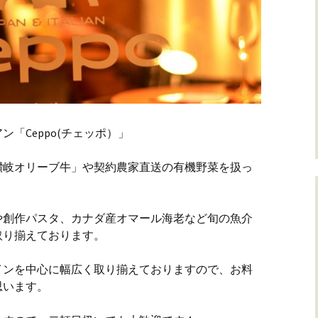
「Ceppo(チェッポ）」
讃岐オリーブ牛」や契約農家直送の有機野菜を扱っ
や創作パスタ、カナダ産オマール海老など旬の魚介
取り揃えております。
インを中心に幅広く取り揃えておりますので、お料
思います。