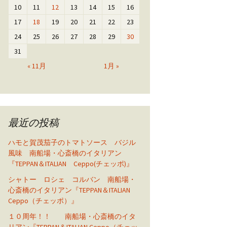
10
11
12
13
14
15
16
17
18
19
20
21
22
23
24
25
26
27
28
29
30
31
« 11月
1月 »
最近の投稿
ハモと賀茂茄子のトマトソース バジル
風味 南船場・心斎橋のイタリアン
『TEPPAN＆ITALIAN Ceppo(チェッポ)』
シャトー ロシェ コルバン 南船場・
心斎橋のイタリアン『TEPPAN＆ITALIAN
Ceppo（チェッポ）』
１０周年！！ 南船場・心斎橋のイタ