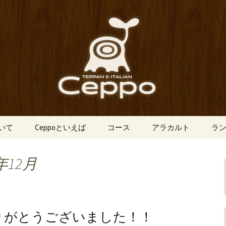
船場にあるイタリアン「Ceppo（チェ
、バルメニューも豊富にご用意。デート
心斎橋のイタリア
o（チェッポ）」
ついて
Ceppoといえば
コース
アラカルト
ラ
年12月
ありがとうございました！！