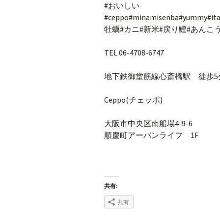
#おいしい
#ceppo#minamisenba#yummy#ita
牡蠣#カニ#新米#戻り鰹#あんこう#
TEL 06-4708-6747
地下鉄御堂筋線心斎橋駅 徒歩5
Ceppo(チェッポ)
大阪市中央区南船場4-9-6
順慶町アーバンライフ 1F
共有:
共有