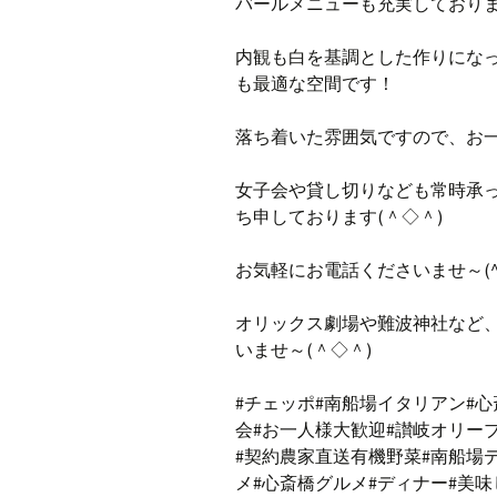
バールメニューも充実しており
内観も白を基調とした作りにな
も最適な空間です！
落ち着いた雰囲気ですので、お
女子会や貸し切りなども常時承
ち申しております(＾◇＾)
お気軽にお電話くださいませ～(^
オリックス劇場や難波神社など
いませ～(＾◇＾)
#チェッポ#南船場イタリアン#心
会#お一人様大歓迎#讃岐オリー
#契約農家直送有機野菜#南船場
メ#心斎橋グルメ#ディナー#美味