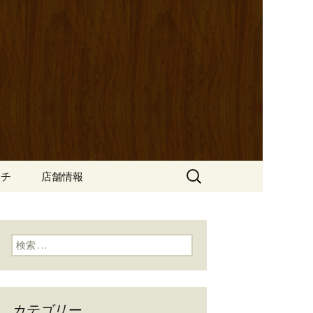
ッポ）」。さまざまなパスタや讃岐オ
にも一人飲みのお客様にもぴった
ン
の公式ブログ
検
ンチ
店舗情報
索:
検索:
カテゴリー