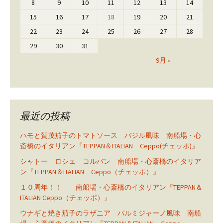
8
9
10
11
12
13
14
15
16
17
18
19
20
21
22
23
24
25
26
27
28
29
30
31
9月 »
最近の投稿
ハモと賀茂茄子のトマトソース バジル風味 南船場・心
斎橋のイタリアン『TEPPAN＆ITALIAN Ceppo(チェッポ)』
シャトー ロシェ コルバン 南船場・心斎橋のイタリア
ン『TEPPAN＆ITALIAN Ceppo（チェッポ）』
１０周年！！ 南船場・心斎橋のイタリアン『TEPPAN＆
ITALIAN Ceppo（チェッポ）』
ウナギと焼き茄子のラザニア パルミジャーノ風味 南船