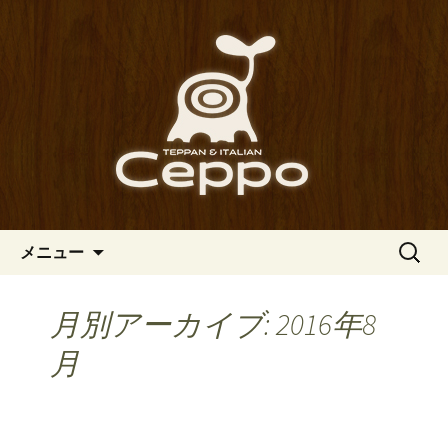
心斎橋駅からも程近い、南船場にある
イタリアン「Ceppo（チェッポ）」。
南船場・心斎橋のイタリアン
さまざまなパスタや讃岐オリーブ牛の
「Ceppo（チェッポ）」の公式
ステーキのほか、バルメニューも豊富
ブログ
にご用意。デートにも一人飲みのお客
様にもぴったりです。
コンテンツへ移動
検
メニュー
索:
月別アーカイブ: 2016年8
月