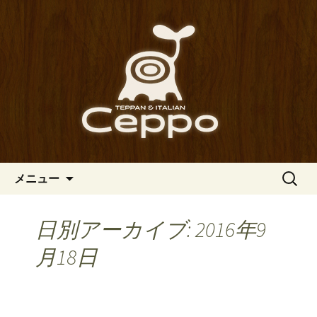
心斎橋駅からも程近い、南船場にある
イタリアン「Ceppo（チェッポ）」。
南船場・心斎橋のイタリアン
さまざまなパスタや讃岐オリーブ牛の
「Ceppo（チェッポ）」の公式
ステーキのほか、バルメニューも豊富
ブログ
にご用意。デートにも一人飲みのお客
様にもぴったりです。
コンテンツへ移動
検
メニュー
索:
日別アーカイブ: 2016年9
月18日