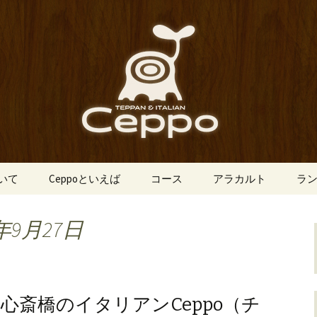
船場にあるイタリアン「Ceppo（チェ
、バルメニューも豊富にご用意。デート
心斎橋のイタリア
o（チェッポ）」
ついて
Ceppoといえば
コース
アラカルト
ラ
年9月27日
心斎橋のイタリアンCeppo（チ