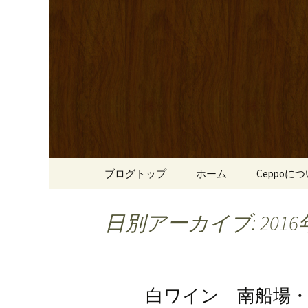
心斎橋駅からも程近い、南
リーブ牛のステーキのほか
南船場・
りです。
「Cepp
コンテンツへ移動
ブログトップ
ホーム
Ceppoに
日別アーカイブ: 2016
白ワイン 南船場・