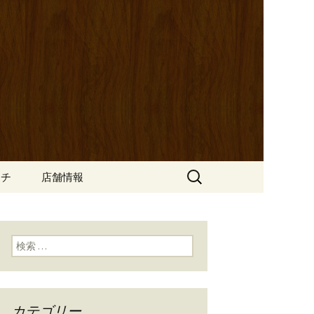
ッポ）」。さまざまなパスタや讃岐オ
にも一人飲みのお客様にもぴった
ン
の公式ブログ
検
ンチ
店舗情報
索:
検索:
カテゴリー