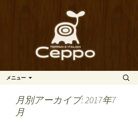
心斎橋駅からも程近い、南船場にある
イタリアン「Ceppo（チェッポ）」。
南船場・心斎橋のイタリアン
さまざまなパスタや讃岐オリーブ牛の
「Ceppo（チェッポ）」の公式
ステーキのほか、バルメニューも豊富
ブログ
にご用意。デートにも一人飲みのお客
様にもぴったりです。
コンテンツへ移動
検
メニュー
索:
月別アーカイブ: 2017年7
月