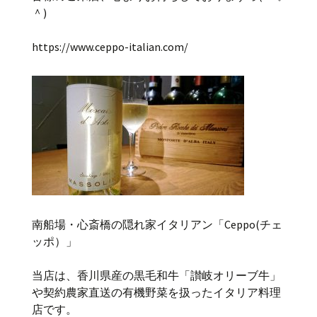
＾)
https://www.ceppo-italian.com/
南船場・心斎橋の隠れ家イタリアン「Ceppo(チェ
ッポ）」
当店は、香川県産の黒毛和牛「讃岐オリーブ牛」
や契約農家直送の有機野菜を扱ったイタリア料理
店です。