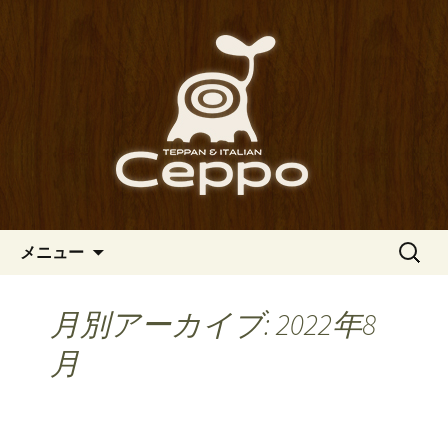
心斎橋駅からも程近い、南船場にある
イタリアン「Ceppo（チェッポ）」。
南船場・心斎橋のイタリアン
さまざまなパスタや讃岐オリーブ牛の
「Ceppo（チェッポ）」の公式
ステーキのほか、バルメニューも豊富
ブログ
にご用意。デートにも一人飲みのお客
様にもぴったりです。
コンテンツへ移動
検
メニュー
索:
月別アーカイブ: 2022年8
月