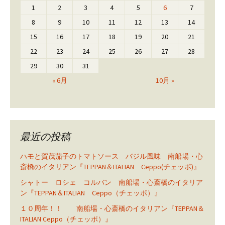
1
2
3
4
5
6
7
8
9
10
11
12
13
14
15
16
17
18
19
20
21
22
23
24
25
26
27
28
29
30
31
« 6月
10月 »
最近の投稿
ハモと賀茂茄子のトマトソース バジル風味 南船場・心
斎橋のイタリアン『TEPPAN＆ITALIAN Ceppo(チェッポ)』
シャトー ロシェ コルバン 南船場・心斎橋のイタリア
ン『TEPPAN＆ITALIAN Ceppo（チェッポ）』
１０周年！！ 南船場・心斎橋のイタリアン『TEPPAN＆
ITALIAN Ceppo（チェッポ）』