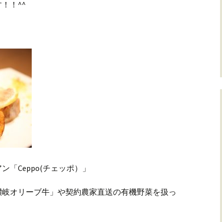
！！^^
「Ceppo(チェッポ）」
讃岐オリーブ牛」や契約農家直送の有機野菜を扱っ