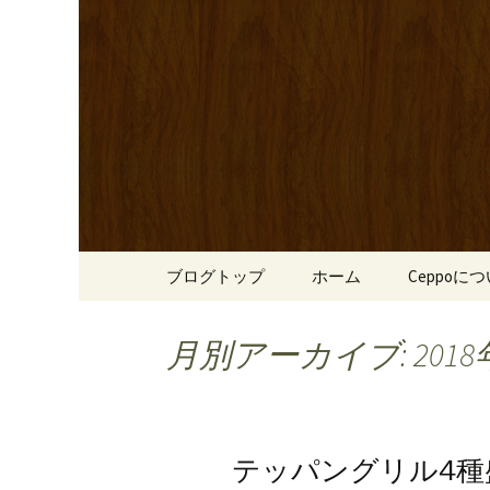
心斎橋駅からも程近い、南
リーブ牛のステーキのほか
南船場・
りです。
「Cepp
コンテンツへ移動
ブログトップ
ホーム
Ceppoに
月別アーカイブ: 2018
テッパングリル4種