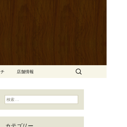
ッポ）」。さまざまなパスタや讃岐オ
にも一人飲みのお客様にもぴった
ン
の公式ブログ
検
ンチ
店舗情報
索:
検索:
カテゴリー