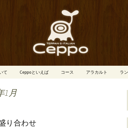
船場にあるイタリアン「Ceppo（チェ
、バルメニューも豊富にご用意。デート
心斎橋のイタリア
o（チェッポ）」
ついて
Ceppoといえば
コース
アラカルト
ラ
年1月
盛り合わせ