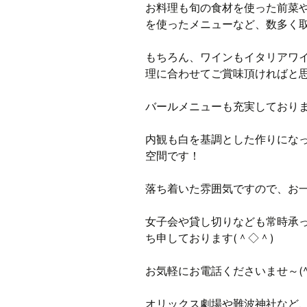
お料理も旬の食材を使った前菜
を使ったメニューなど、数多く
もちろん、ワインもイタリアワ
理に合わせてご賞味頂ければと
バールメニューも充実しており
内観も白を基調とした作りにな
空間です！
落ち着いた雰囲気ですので、お
女子会や貸し切りなども常時承
ち申しております(＾◇＾)
お気軽にお電話くださいませ～(^
オリックス劇場や難波神社など