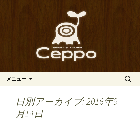
心斎橋駅からも程近い、南船場にある
イタリアン「Ceppo（チェッポ）」。
南船場・心斎橋のイタリアン
さまざまなパスタや讃岐オリーブ牛の
「Ceppo（チェッポ）」の公式
ステーキのほか、バルメニューも豊富
ブログ
にご用意。デートにも一人飲みのお客
様にもぴったりです。
コンテンツへ移動
検
メニュー
索:
日別アーカイブ: 2016年9
月14日