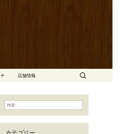
ッポ）」。さまざまなパスタや讃岐オ
にも一人飲みのお客様にもぴった
ン
の公式ブログ
検
ンチ
店舗情報
索:
検索:
カテゴリー