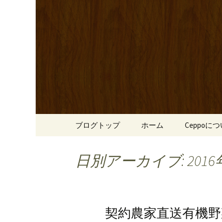
心斎橋駅からも程近い、南
リーブ牛のステーキのほか
南船場・
りです。
「Cepp
コンテンツへ移動
ブログトップ
ホーム
Ceppoに
日別アーカイブ: 2016
契約農家直送有機野