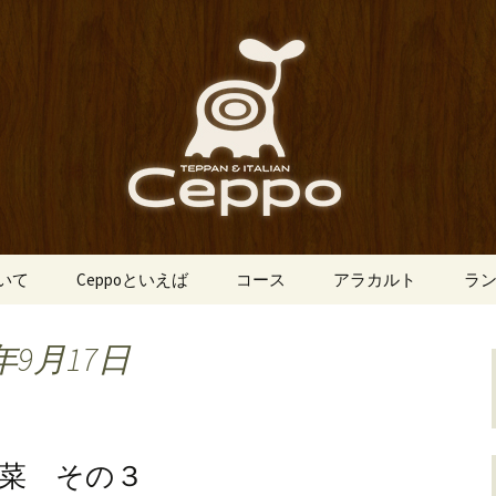
船場にあるイタリアン「Ceppo（チェ
、バルメニューも豊富にご用意。デート
心斎橋のイタリア
o（チェッポ）」
ついて
Ceppoといえば
コース
アラカルト
ラ
年9月17日
菜 その３