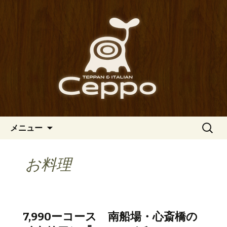
心斎橋駅からも程近い、南船場にある
イタリアン「Ceppo（チェッポ）」。
南船場・心斎橋のイタリアン
さまざまなパスタや讃岐オリーブ牛の
「Ceppo（チェッポ）」の公式
ステーキのほか、バルメニューも豊富
ブログ
にご用意。デートにも一人飲みのお客
様にもぴったりです。
コンテンツへ移動
検
メニュー
索:
お料理
7,990ーコース 南船場・心斎橋の