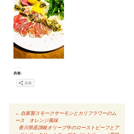
共有:
共有
←
自家製スモークサーモンとカリフラワーのム
投稿ナビゲーショ
ース オレンジ風味
香川県産讃岐オリーブ牛のローストビーフとア