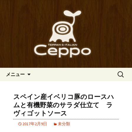
心斎橋駅からも程近い、南船場にある
イタリアン「Ceppo（チェッポ）」。
南船場・心斎橋のイタリアン
さまざまなパスタや讃岐オリーブ牛の
「Ceppo（チェッポ）」の公式
ステーキのほか、バルメニューも豊富
ブログ
にご用意。デートにも一人飲みのお客
様にもぴったりです。
コンテンツへ移動
検
メニュー
索:
スペイン産イベリコ豚のロースハ
ムと有機野菜のサラダ仕立て ラ
ヴィゴットソース
2017年2月9日
未分類