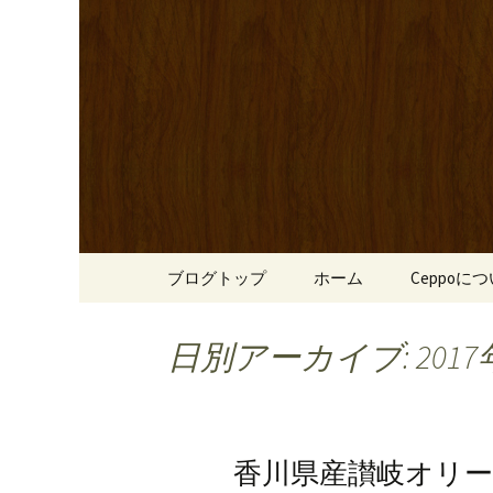
心斎橋駅からも程近い、南
リーブ牛のステーキのほか
南船場・
りです。
「Cepp
コンテンツへ移動
ブログトップ
ホーム
Ceppoに
日別アーカイブ: 2017
香川県産讃岐オリ