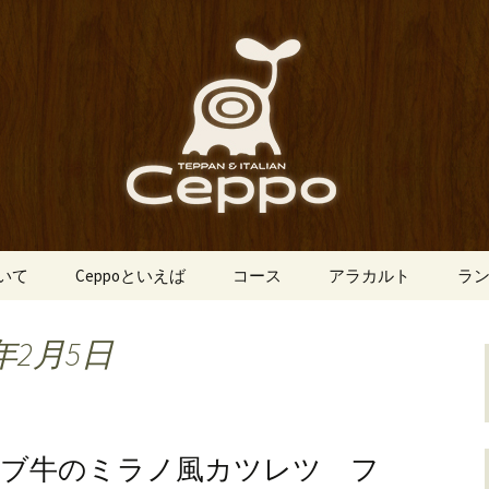
船場にあるイタリアン「Ceppo（チェ
、バルメニューも豊富にご用意。デート
心斎橋のイタリア
o（チェッポ）」
ついて
Ceppoといえば
コース
アラカルト
ラ
年2月5日
ーブ牛のミラノ風カツレツ フ