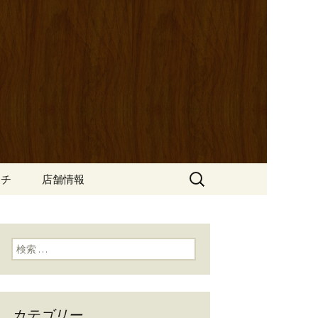
ッポ）」。さまざまなパスタや讃岐オ
にも一人飲みのお客様にもぴった
ン
の公式ブログ
検
ンチ
店舗情報
索:
検索:
カテゴリー