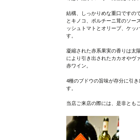
結構、しっかりめな重口ですの
とキノコ、ポルチーニ茸のソー
ッシュトマトとオリーブ、ケッ
す。
凝縮された赤系果実の香りは太
により引き出されたカカオやヴ
赤ワイン。
4種のブドウの旨味が存分に引
す。
当店ご来店の際には、是非ともご賞