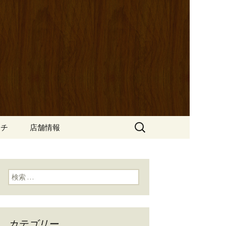
ッポ）」。さまざまなパスタや讃岐オ
にも一人飲みのお客様にもぴった
ン
の公式ブログ
検
ンチ
店舗情報
索:
検索:
カテゴリー