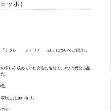
チェッポ）
シタレー シチリア I.G.T.」についてご紹介し
リアの争いを収めていた女性の名前で、4つの異なる品
した。
赤色。
を表現した強い香り。
いです。