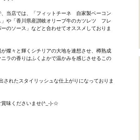
で、当店では、「フィットチーネ 自家製ベーコン
ス」や「香川県産讃岐オリーブ牛のカツレツ フレ
パーのソース」などと合わせてオススメしておりま
陽が燦々と輝くシチリアの大地を連想させ、樽熟成
ァニラの香りはふくよかで温かみを感じさせるこの
き出されたスタイリッシュな仕上がりになっておりま
味くださいませ(^_-)-☆