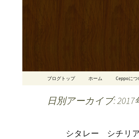
心斎橋駅からも程近い、南
リーブ牛のステーキのほか
南船場・
りです。
「Cepp
コンテンツへ移動
ブログトップ
ホーム
Ceppoに
日別アーカイブ: 2017
シタレー シチリア 