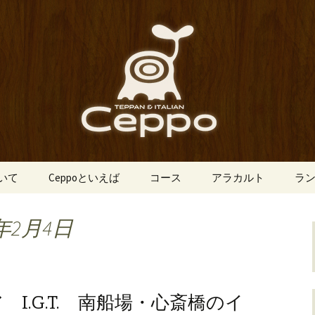
船場にあるイタリアン「Ceppo（チェ
、バルメニューも豊富にご用意。デート
心斎橋のイタリア
o（チェッポ）」
ついて
Ceppoといえば
コース
アラカルト
ラ
年2月4日
I.G.T. 南船場・心斎橋のイ