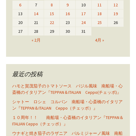
6
7
8
9
10
11
12
13
14
15
16
17
18
19
20
21
22
23
24
25
26
27
28
29
30
31
« 2月
4月 »
最近の投稿
ハモと賀茂茄子のトマトソース バジル風味 南船場・心
斎橋のイタリアン『TEPPAN＆ITALIAN Ceppo(チェッポ)』
シャトー ロシェ コルバン 南船場・心斎橋のイタリア
ン『TEPPAN＆ITALIAN Ceppo（チェッポ）』
１０周年！！ 南船場・心斎橋のイタリアン『TEPPAN＆
ITALIAN Ceppo（チェッポ）』
ウナギと焼き茄子のラザニア パルミジャーノ風味 南船