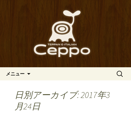
心斎橋駅からも程近い、南船場にある
イタリアン「Ceppo（チェッポ）」。
南船場・心斎橋のイタリアン
さまざまなパスタや讃岐オリーブ牛の
「Ceppo（チェッポ）」の公式
ステーキのほか、バルメニューも豊富
ブログ
にご用意。デートにも一人飲みのお客
様にもぴったりです。
コンテンツへ移動
検
メニュー
索:
日別アーカイブ: 2017年3
月24日