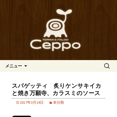
心斎橋駅からも程近い、南船場にある
イタリアン「Ceppo（チェッポ）」。
南船場・心斎橋のイタリアン
さまざまなパスタや讃岐オリーブ牛の
「Ceppo（チェッポ）」の公式
ステーキのほか、バルメニューも豊富
ブログ
にご用意。デートにも一人飲みのお客
様にもぴったりです。
コンテンツへ移動
検
メニュー
索:
スパゲッティ 炙りケンサキイカ
と焼き万願寺、カラスミのソース
2017年3月24日
未分類