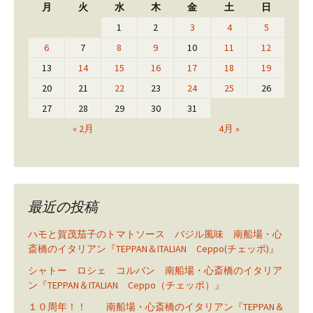
月
火
水
木
金
土
日
1
2
3
4
5
6
7
8
9
10
11
12
13
14
15
16
17
18
19
20
21
22
23
24
25
26
27
28
29
30
31
« 2月
4月 »
最近の投稿
ハモと賀茂茄子のトマトソース バジル風味 南船場・心
斎橋のイタリアン『TEPPAN＆ITALIAN Ceppo(チェッポ)』
シャトー ロシェ コルバン 南船場・心斎橋のイタリア
ン『TEPPAN＆ITALIAN Ceppo（チェッポ）』
１０周年！！ 南船場・心斎橋のイタリアン『TEPPAN＆