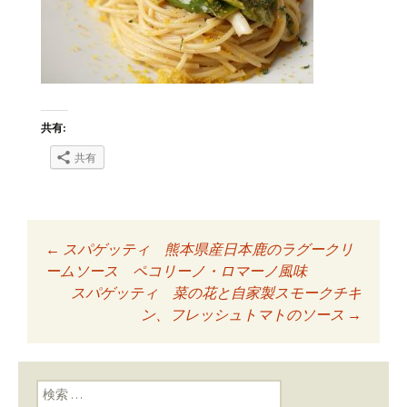
共有:
共有
←
スパゲッティ 熊本県産日本鹿のラグークリ
投稿ナビゲーショ
ームソース ペコリーノ・ロマーノ風味
スパゲッティ 菜の花と自家製スモークチキ
ン、フレッシュトマトのソース
→
ン
検索: