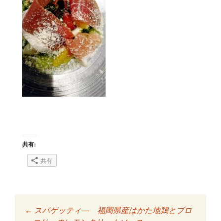
共有:
共有
←
スパゲッティ― 福岡県産はかた地鶏とブロ