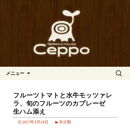
心斎橋駅からも程近い、南船場にある
イタリアン「Ceppo（チェッポ）」。
南船場・心斎橋のイタリアン
さまざまなパスタや讃岐オリーブ牛の
「Ceppo（チェッポ）」の公式
ステーキのほか、バルメニューも豊富
ブログ
にご用意。デートにも一人飲みのお客
様にもぴったりです。
コンテンツへ移動
検
メニュー
索:
フルーツトマトと水牛モッツァレ
ラ、旬のフルーツのカプレーゼ
生ハム添え
2017年3月18日
未分類