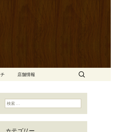
ッポ）」。さまざまなパスタや讃岐オ
にも一人飲みのお客様にもぴった
ン
の公式ブログ
検
ンチ
店舗情報
索:
検索:
カテゴリー