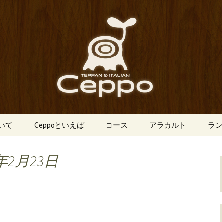
船場にあるイタリアン「Ceppo（チェ
、バルメニューも豊富にご用意。デート
心斎橋のイタリア
o（チェッポ）」
ついて
Ceppoといえば
コース
アラカルト
ラ
年2月23日