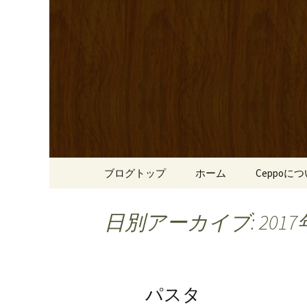
心斎橋駅からも程近い、南
リーブ牛のステーキのほか
南船場・
りです。
「Cepp
コンテンツへ移動
ブログトップ
ホーム
Ceppoに
日別アーカイブ: 2017
パスタ