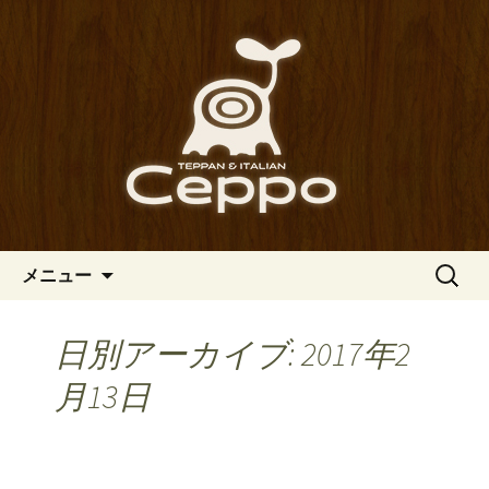
心斎橋駅からも程近い、南船場にある
イタリアン「Ceppo（チェッポ）」。
南船場・心斎橋のイタリアン
さまざまなパスタや讃岐オリーブ牛の
「Ceppo（チェッポ）」の公式
ステーキのほか、バルメニューも豊富
ブログ
にご用意。デートにも一人飲みのお客
様にもぴったりです。
コンテンツへ移動
検
メニュー
索:
日別アーカイブ: 2017年2
月13日