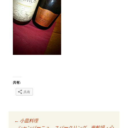
共有:
共有
←
小皿料理
シャンパーニュ スパークリング 南船場・心