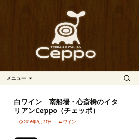
心斎橋駅からも程近い、南船場にある
イタリアン「Ceppo（チェッポ）」。
南船場・心斎橋のイタリアン
さまざまなパスタや讃岐オリーブ牛の
「Ceppo（チェッポ）」の公式
ステーキのほか、バルメニューも豊富
ブログ
にご用意。デートにも一人飲みのお客
様にもぴったりです。
コンテンツへ移動
検
メニュー
索:
白ワイン 南船場・心斎橋のイタ
リアンCeppo（チェッポ）
2016年9月27日
ワイン