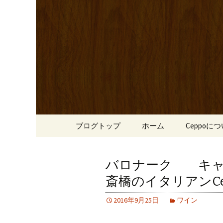
心斎橋駅からも程近い、南
リーブ牛のステーキのほか
南船場・
りです。
「Cepp
コンテンツへ移動
ブログトップ
ホーム
Ceppoに
バロナーク キャ
斎橋のイタリアンCe
2016年9月25日
ワイン