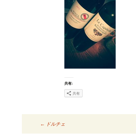
共有:
共有
←
ドルチェ
投稿ナビゲーシ