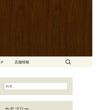
ッポ）」。さまざまなパスタや讃岐オ
にも一人飲みのお客様にもぴった
ン
の公式ブログ
検
ンチ
店舗情報
索:
検索:
カテゴリー