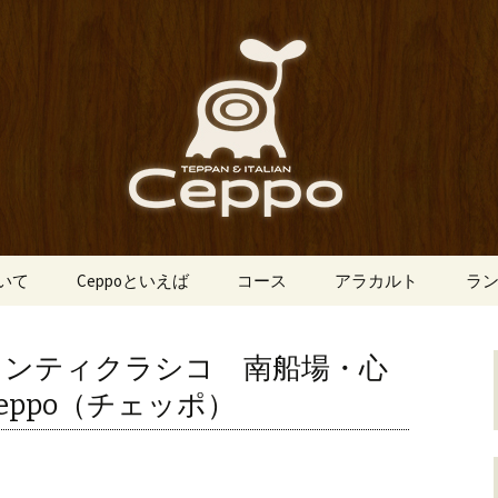
船場にあるイタリアン「Ceppo（チェ
、バルメニューも豊富にご用意。デート
心斎橋のイタリア
o（チェッポ）」
ついて
Ceppoといえば
コース
アラカルト
ラ
ンティクラシコ 南船場・心
ppo（チェッポ）