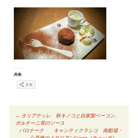
共有:
共有
←
タリアテッレ 秋キノコと自家製ベーコン、
投稿ナビゲーショ
ポルチーニ茸のソース
バロナーク キャンティクラシコ 南船場・
心斎橋のイタリアンCeppo（チェッポ）
→