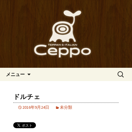
心斎橋駅からも程近い、南船場にある
イタリアン「Ceppo（チェッポ）」。
南船場・心斎橋のイタリアン
さまざまなパスタや讃岐オリーブ牛の
「Ceppo（チェッポ）」の公式
ステーキのほか、バルメニューも豊富
ブログ
にご用意。デートにも一人飲みのお客
様にもぴったりです。
コンテンツへ移動
検
メニュー
索:
ドルチェ
2016年9月24日
未分類