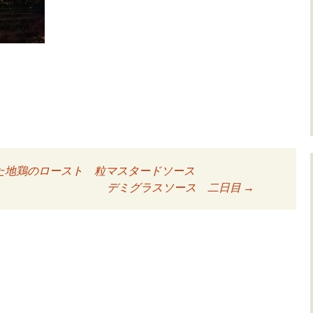
た地鶏のロースト 粒マスタードソース
ョン
デミグラスソース 二日目
→