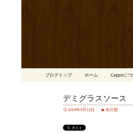
心斎橋駅からも程近い、南
リーブ牛のステーキのほか
南船場・
りです。
「Cepp
コンテンツへ移動
ブログトップ
ホーム
Ceppoに
デミグラスソース
2016年9月22日
未分類