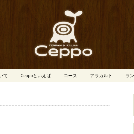
船場にあるイタリアン「Ceppo（チェ
、バルメニューも豊富にご用意。デート
心斎橋のイタリア
o（チェッポ）」
ついて
Ceppoといえば
コース
アラカルト
ラ