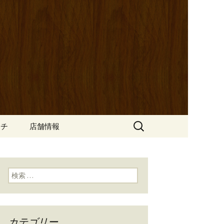
ッポ）」。さまざまなパスタや讃岐オ
にも一人飲みのお客様にもぴった
ン
の公式ブログ
検
ンチ
店舗情報
索:
検索:
カテゴリー