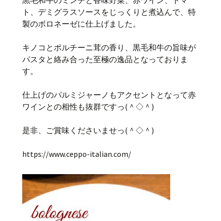
ト、デミグラスソースをじっくりと煮込んで、特
製のボロネーゼに仕上げました。
キノコとポルチーニ茸の香り、黒毛和牛の旨味が
パスタと絡み合った至極の逸品となっておりま
す。
仕上げのパルミジャーノもアクセントとなって赤
ワインとの相性も抜群ですっ(＾◇＾)
是非、ご賞味くださいませっ(＾◇＾)
https://www.ceppo-italian.com/