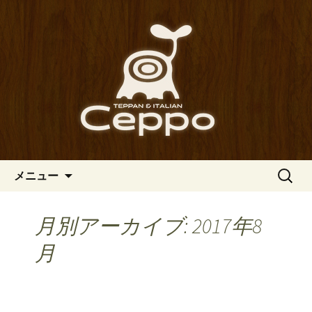
心斎橋駅からも程近い、南船場にある
イタリアン「Ceppo（チェッポ）」。
南船場・心斎橋のイタリアン
さまざまなパスタや讃岐オリーブ牛の
「Ceppo（チェッポ）」の公式
ステーキのほか、バルメニューも豊富
ブログ
にご用意。デートにも一人飲みのお客
様にもぴったりです。
コンテンツへ移動
検
メニュー
索:
月別アーカイブ: 2017年8
月