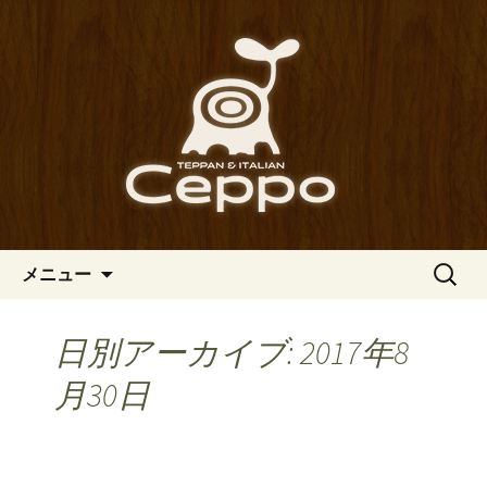
心斎橋駅からも程近い、南船場にある
イタリアン「Ceppo（チェッポ）」。
南船場・心斎橋のイタリアン
さまざまなパスタや讃岐オリーブ牛の
「Ceppo（チェッポ）」の公式
ステーキのほか、バルメニューも豊富
ブログ
にご用意。デートにも一人飲みのお客
様にもぴったりです。
コンテンツへ移動
検
メニュー
索:
日別アーカイブ: 2017年8
月30日