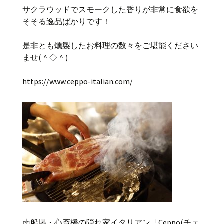
サクラウッドでスモークした香りが非常に食欲を
そそる逸品ばかりです！
是非とも燻製したお料理の数々をご堪能ください
ませ(＾◇＾)
https://www.ceppo-italian.com/
南船場・心斎橋の隠れ家イタリアン「Ceppo(チェ