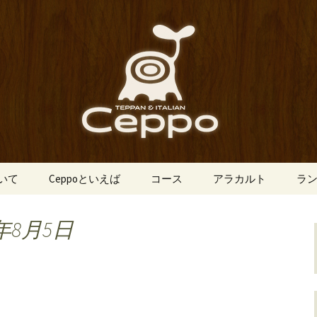
船場にあるイタリアン「Ceppo（チェ
、バルメニューも豊富にご用意。デート
心斎橋のイタリア
o（チェッポ）」
ついて
Ceppoといえば
コース
アラカルト
ラ
年8月5日