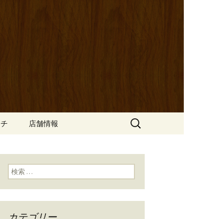
ッポ）」。さまざまなパスタや讃岐オ
にも一人飲みのお客様にもぴった
ン
の公式ブログ
検
ンチ
店舗情報
索:
検索:
カテゴリー