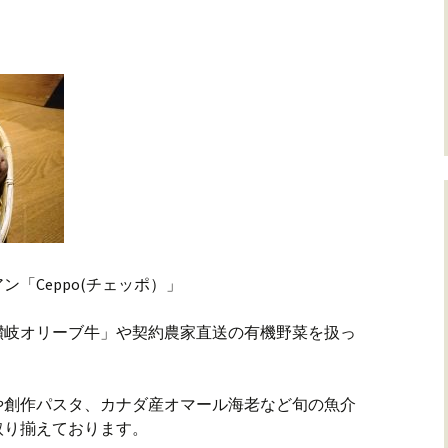
「Ceppo(チェッポ）」
讃岐オリーブ牛」や契約農家直送の有機野菜を扱っ
や創作パスタ、カナダ産オマール海老など旬の魚介
取り揃えております。