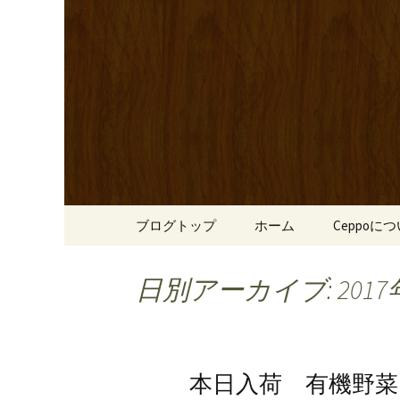
心斎橋駅からも程近い、南
リーブ牛のステーキのほか
南船場・
りです。
「Cepp
コンテンツへ移動
ブログトップ
ホーム
Ceppoに
日別アーカイブ: 2017
本日入荷 有機野菜