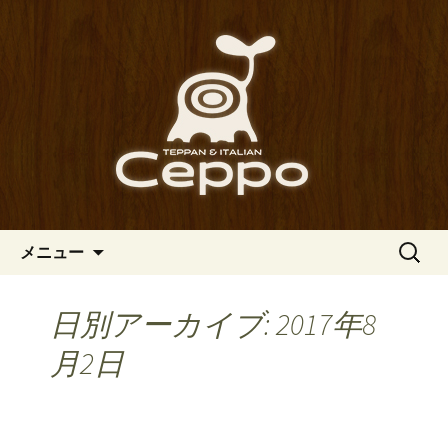
心斎橋駅からも程近い、南船場にある
イタリアン「Ceppo（チェッポ）」。
南船場・心斎橋のイタリアン
さまざまなパスタや讃岐オリーブ牛の
「Ceppo（チェッポ）」の公式
ステーキのほか、バルメニューも豊富
ブログ
にご用意。デートにも一人飲みのお客
様にもぴったりです。
コンテンツへ移動
検
メニュー
索:
日別アーカイブ: 2017年8
月2日