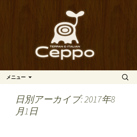
心斎橋駅からも程近い、南船場にある
イタリアン「Ceppo（チェッポ）」。
南船場・心斎橋のイタリアン
さまざまなパスタや讃岐オリーブ牛の
「Ceppo（チェッポ）」の公式
ステーキのほか、バルメニューも豊富
ブログ
にご用意。デートにも一人飲みのお客
様にもぴったりです。
コンテンツへ移動
検
メニュー
索:
日別アーカイブ: 2017年8
月1日