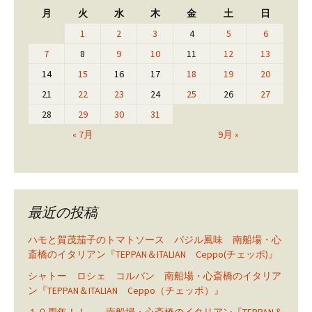
月
火
水
木
金
土
日
1
2
3
4
5
6
7
8
9
10
11
12
13
14
15
16
17
18
19
20
21
22
23
24
25
26
27
28
29
30
31
« 7月
9月 »
最近の投稿
ハモと賀茂茄子のトマトソース バジル風味 南船場・心
斎橋のイタリアン『TEPPAN＆ITALIAN Ceppo(チェッポ)』
シャトー ロシェ コルバン 南船場・心斎橋のイタリア
ン『TEPPAN＆ITALIAN Ceppo（チェッポ）』