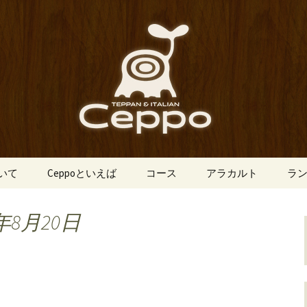
船場にあるイタリアン「Ceppo（チェ
、バルメニューも豊富にご用意。デート
心斎橋のイタリア
o（チェッポ）」
ついて
Ceppoといえば
コース
アラカルト
ラ
年8月20日