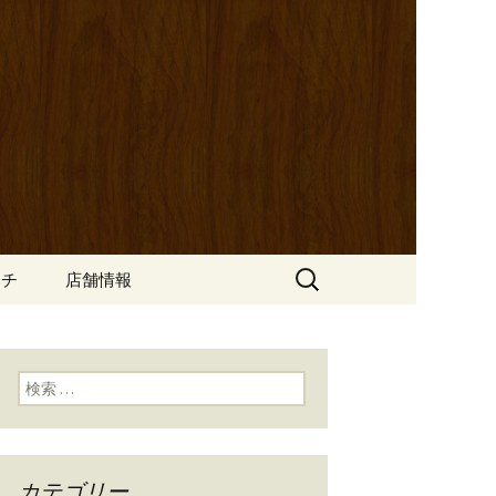
ッポ）」。さまざまなパスタや讃岐オ
にも一人飲みのお客様にもぴった
ン
の公式ブログ
検
ンチ
店舗情報
索:
検索:
カテゴリー