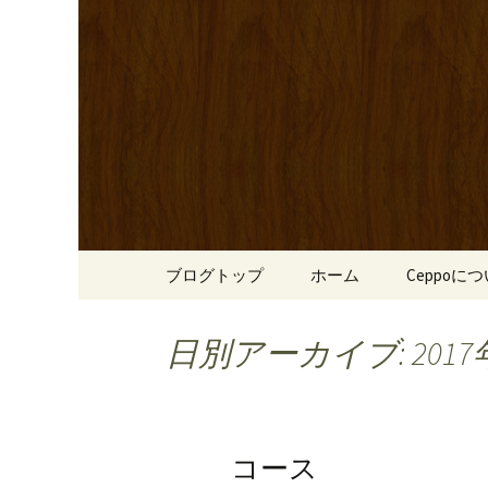
心斎橋駅からも程近い、南
リーブ牛のステーキのほか
南船場・
りです。
「Cepp
コンテンツへ移動
ブログトップ
ホーム
Ceppoに
日別アーカイブ: 2017
コース