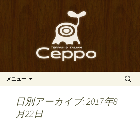
心斎橋駅からも程近い、南船場にある
イタリアン「Ceppo（チェッポ）」。
南船場・心斎橋のイタリアン
さまざまなパスタや讃岐オリーブ牛の
「Ceppo（チェッポ）」の公式
ステーキのほか、バルメニューも豊富
ブログ
にご用意。デートにも一人飲みのお客
様にもぴったりです。
コンテンツへ移動
検
メニュー
索:
日別アーカイブ: 2017年8
月22日