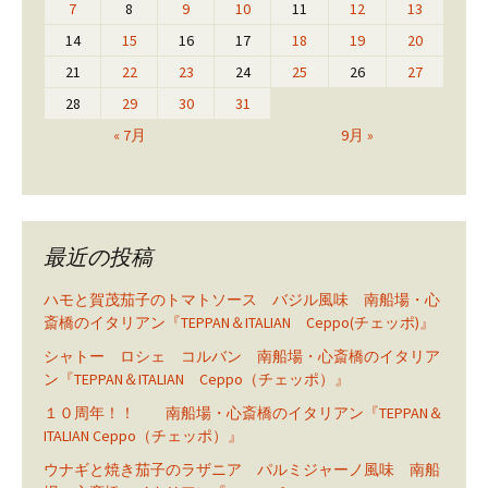
7
8
9
10
11
12
13
14
15
16
17
18
19
20
21
22
23
24
25
26
27
28
29
30
31
« 7月
9月 »
最近の投稿
ハモと賀茂茄子のトマトソース バジル風味 南船場・心
斎橋のイタリアン『TEPPAN＆ITALIAN Ceppo(チェッポ)』
シャトー ロシェ コルバン 南船場・心斎橋のイタリア
ン『TEPPAN＆ITALIAN Ceppo（チェッポ）』
１０周年！！ 南船場・心斎橋のイタリアン『TEPPAN＆
ITALIAN Ceppo（チェッポ）』
ウナギと焼き茄子のラザニア パルミジャーノ風味 南船