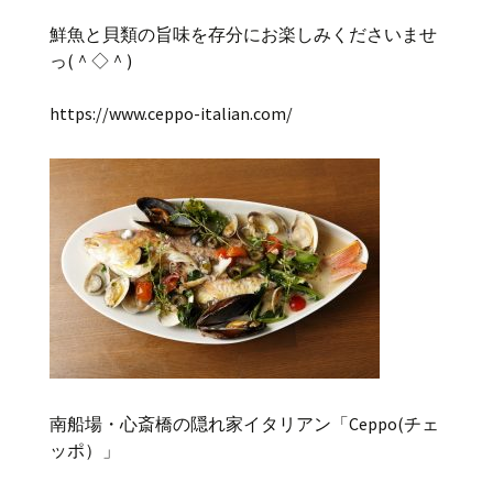
鮮魚と貝類の旨味を存分にお楽しみくださいませ
っ(＾◇＾)
https://www.ceppo-italian.com/
南船場・心斎橋の隠れ家イタリアン「Ceppo(チェ
ッポ）」