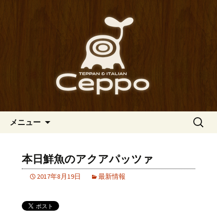
心斎橋駅からも程近い、南船場にある
イタリアン「Ceppo（チェッポ）」。
南船場・心斎橋のイタリアン
さまざまなパスタや讃岐オリーブ牛の
「Ceppo（チェッポ）」の公式
ステーキのほか、バルメニューも豊富
ブログ
にご用意。デートにも一人飲みのお客
様にもぴったりです。
コンテンツへ移動
検
メニュー
索:
本日鮮魚のアクアパッツァ
2017年8月19日
最新情報