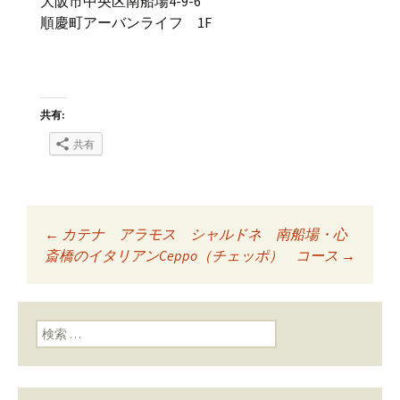
大阪市中央区南船場4-9-6
順慶町アーバンライフ 1F
共有:
共有
←
カテナ アラモス シャルドネ 南船場・心
投稿ナビゲーショ
斎橋のイタリアンCeppo（チェッポ）
コース
→
ン
検索: