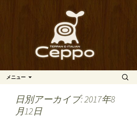
心斎橋駅からも程近い、南船場にある
イタリアン「Ceppo（チェッポ）」。
南船場・心斎橋のイタリアン
さまざまなパスタや讃岐オリーブ牛の
「Ceppo（チェッポ）」の公式
ステーキのほか、バルメニューも豊富
ブログ
にご用意。デートにも一人飲みのお客
様にもぴったりです。
コンテンツへ移動
検
メニュー
索:
日別アーカイブ: 2017年8
月12日