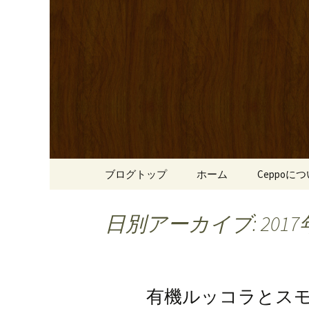
心斎橋駅からも程近い、南
リーブ牛のステーキのほか
南船場・
りです。
「Cepp
コンテンツへ移動
ブログトップ
ホーム
Ceppoに
日別アーカイブ: 2017
有機ルッコラとス