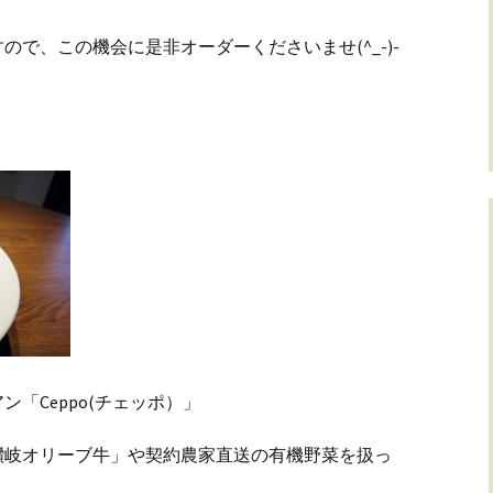
で、この機会に是非オーダーくださいませ(^_-)-
「Ceppo(チェッポ）」
讃岐オリーブ牛」や契約農家直送の有機野菜を扱っ