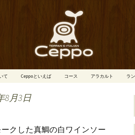
船場にあるイタリアン「Ceppo（チェ
、バルメニューも豊富にご用意。デート
心斎橋のイタリア
o（チェッポ）」
ついて
Ceppoといえば
コース
アラカルト
ラ
年8月3日
モークした真鯛の白ワインソー