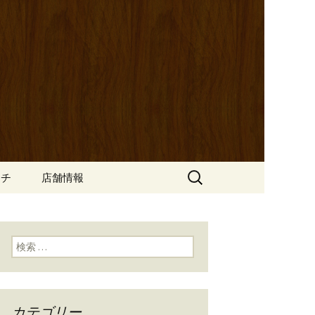
ッポ）」。さまざまなパスタや讃岐オ
にも一人飲みのお客様にもぴった
ン
の公式ブログ
検
ンチ
店舗情報
索:
検索:
カテゴリー