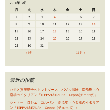
2018年10月
月
火
水
木
金
土
日
1
2
3
4
5
6
7
8
9
10
11
12
13
14
15
16
17
18
19
20
21
22
23
24
25
26
27
28
29
30
31
« 9月
11月 »
最近の投稿
ハモと賀茂茄子のトマトソース バジル風味 南船場・心
斎橋のイタリアン『TEPPAN＆ITALIAN Ceppo(チェッポ)』
シャトー ロシェ コルバン 南船場・心斎橋のイタリア
ン『TEPPAN＆ITALIAN Ceppo（チェッポ）』