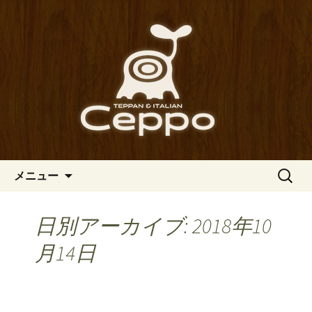
心斎橋駅からも程近い、南船場にある
イタリアン「Ceppo（チェッポ）」。
南船場・心斎橋のイタリアン
さまざまなパスタや讃岐オリーブ牛の
「Ceppo（チェッポ）」の公式
ステーキのほか、バルメニューも豊富
ブログ
にご用意。デートにも一人飲みのお客
様にもぴったりです。
コンテンツへ移動
検
メニュー
索:
日別アーカイブ: 2018年10
月14日