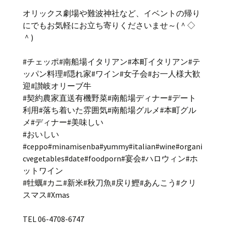
オリックス劇場や難波神社など、イベントの帰り
にでもお気軽にお立ち寄りくださいませ～(＾◇
＾)
#チェッポ#南船場イタリアン#本町イタリアン#テ
ッパン料理#隠れ家#ワイン#女子会#お一人様大歓
迎#讃岐オリーブ牛
#契約農家直送有機野菜#南船場ディナー#デート
利用#落ち着いた雰囲気#南船場グルメ#本町グル
メ#ディナー#美味しい
#おいしい
#ceppo#minamisenba#yummy#italian#wine#organi
cvegetables#date#foodporn#宴会#ハロウィン#ホ
ットワイン
#牡蠣#カニ#新米#秋刀魚#戻り鰹#あんこう#クリ
スマス#Xmas
TEL 06-4708-6747