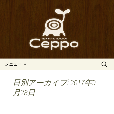
心斎橋駅からも程近い、南船場にある
イタリアン「Ceppo（チェッポ）」。
南船場・心斎橋のイタリアン
さまざまなパスタや讃岐オリーブ牛の
「Ceppo（チェッポ）」の公式
ステーキのほか、バルメニューも豊富
ブログ
にご用意。デートにも一人飲みのお客
様にもぴったりです。
コンテンツへ移動
検
メニュー
索:
日別アーカイブ: 2017年9
月28日