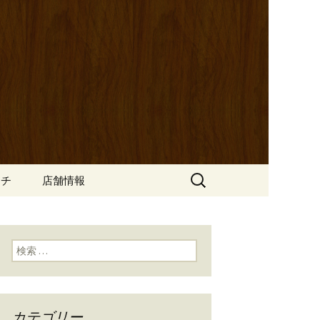
ッポ）」。さまざまなパスタや讃岐オ
にも一人飲みのお客様にもぴった
ン
の公式ブログ
検
ンチ
店舗情報
索:
検索:
カテゴリー