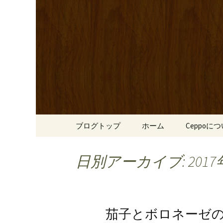
心斎橋駅からも程近い、南
リーブ牛のステーキのほか
南船場・
りです。
「Cepp
コンテンツへ移動
ブログトップ
ホーム
Ceppoに
日別アーカイブ: 2017
茄子とボロネーゼ