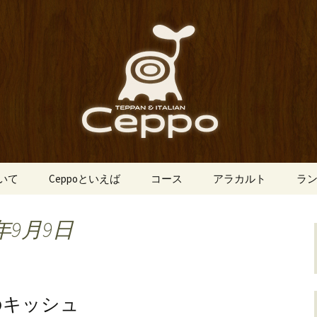
船場にあるイタリアン「Ceppo（チェ
、バルメニューも豊富にご用意。デート
心斎橋のイタリア
o（チェッポ）」
ついて
Ceppoといえば
コース
アラカルト
ラ
年9月9日
のキッシュ