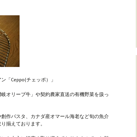
「Ceppo(チェッポ）」
讃岐オリーブ牛」や契約農家直送の有機野菜を扱っ
や創作パスタ、カナダ産オマール海老など旬の魚介
取り揃えております。