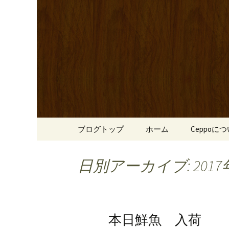
心斎橋駅からも程近い、南
リーブ牛のステーキのほか
南船場・
りです。
「Cepp
コンテンツへ移動
ブログトップ
ホーム
Ceppoに
日別アーカイブ: 2017
本日鮮魚 入荷