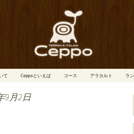
船場にあるイタリアン「Ceppo（チェ
、バルメニューも豊富にご用意。デート
心斎橋のイタリア
o（チェッポ）」
ついて
Ceppoといえば
コース
アラカルト
ラ
年9月2日