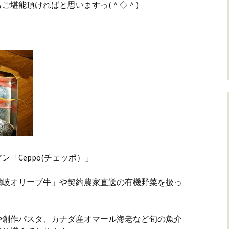
ご堪能頂ければと思いますっ(＾◇＾)
「Ceppo(チェッポ）」
讃岐オリーブ牛」や契約農家直送の有機野菜を扱っ
や創作パスタ、カナダ産オマール海老など旬の魚介