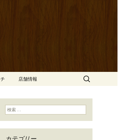
ッポ）」。さまざまなパスタや讃岐オ
にも一人飲みのお客様にもぴった
ン
の公式ブログ
検
ンチ
店舗情報
索:
検索:
カテゴリー