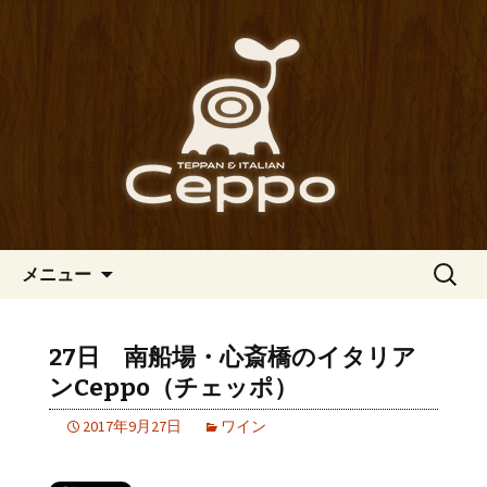
心斎橋駅からも程近い、南船場にある
イタリアン「Ceppo（チェッポ）」。
南船場・心斎橋のイタリアン
さまざまなパスタや讃岐オリーブ牛の
「Ceppo（チェッポ）」の公式
ステーキのほか、バルメニューも豊富
ブログ
にご用意。デートにも一人飲みのお客
様にもぴったりです。
コンテンツへ移動
検
メニュー
索:
27日 南船場・心斎橋のイタリア
ンCeppo（チェッポ）
2017年9月27日
ワイン