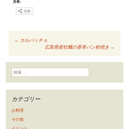
共有:
共有
←
カルパッチョ
投稿ナビゲーショ
広島県産牡蠣の香草パン粉焼き
→
ン
検索:
カテゴリー
お料理
その他
イベント