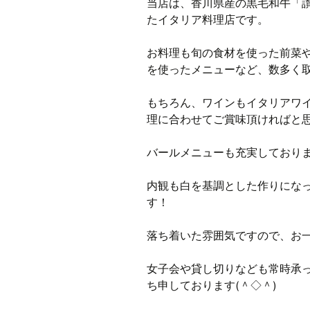
当店は、香川県産の黒毛和牛「
たイタリア料理店です。
お料理も旬の食材を使った前菜
を使ったメニューなど、数多く
もちろん、ワインもイタリアワ
理に合わせてご賞味頂ければと
バールメニューも充実しており
内観も白を基調とした作りにな
す！
落ち着いた雰囲気ですので、お
女子会や貸し切りなども常時承
ち申しております(＾◇＾)