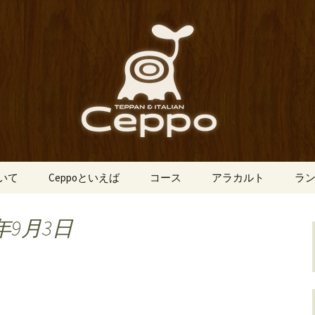
船場にあるイタリアン「Ceppo（チェ
、バルメニューも豊富にご用意。デート
心斎橋のイタリア
o（チェッポ）」
ついて
Ceppoといえば
コース
アラカルト
ラ
年9月3日