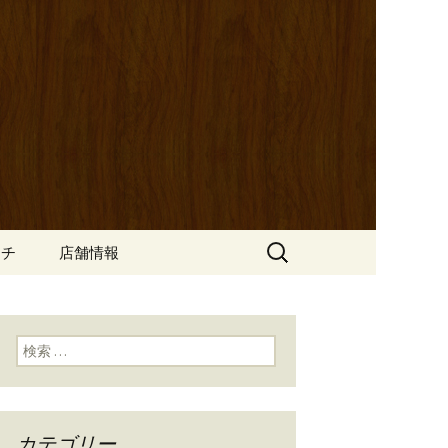
ッポ）」。さまざまなパスタや讃岐オ
にも一人飲みのお客様にもぴった
ン
の公式ブログ
検
ンチ
店舗情報
索:
検索:
カテゴリー