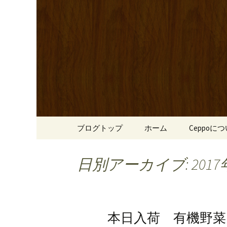
心斎橋駅からも程近い、南
リーブ牛のステーキのほか
南船場・
りです。
「Cepp
コンテンツへ移動
ブログトップ
ホーム
Ceppoに
日別アーカイブ: 2017
本日入荷 有機野菜