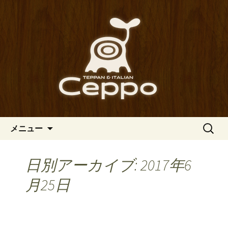
心斎橋駅からも程近い、南船場にある
イタリアン「Ceppo（チェッポ）」。
南船場・心斎橋のイタリアン
さまざまなパスタや讃岐オリーブ牛の
「Ceppo（チェッポ）」の公式
ステーキのほか、バルメニューも豊富
ブログ
にご用意。デートにも一人飲みのお客
様にもぴったりです。
コンテンツへ移動
検
メニュー
索:
日別アーカイブ: 2017年6
月25日