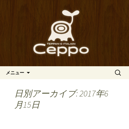
心斎橋駅からも程近い、南船場にある
イタリアン「Ceppo（チェッポ）」。
南船場・心斎橋のイタリアン
さまざまなパスタや讃岐オリーブ牛の
「Ceppo（チェッポ）」の公式
ステーキのほか、バルメニューも豊富
ブログ
にご用意。デートにも一人飲みのお客
様にもぴったりです。
コンテンツへ移動
検
メニュー
索:
日別アーカイブ: 2017年6
月15日