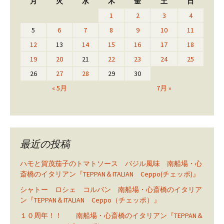
月
火
水
木
金
土
日
1
2
3
4
5
6
7
8
9
10
11
12
13
14
15
16
17
18
19
20
21
22
23
24
25
26
27
28
29
30
« 5月
7月 »
最近の投稿
ハモと賀茂茄子のトマトソース バジル風味 南船場・心
斎橋のイタリアン『TEPPAN＆ITALIAN Ceppo(チェッポ)』
シャトー ロシェ コルバン 南船場・心斎橋のイタリア
ン『TEPPAN＆ITALIAN Ceppo（チェッポ）』
１０周年！！ 南船場・心斎橋のイタリアン『TEPPAN＆