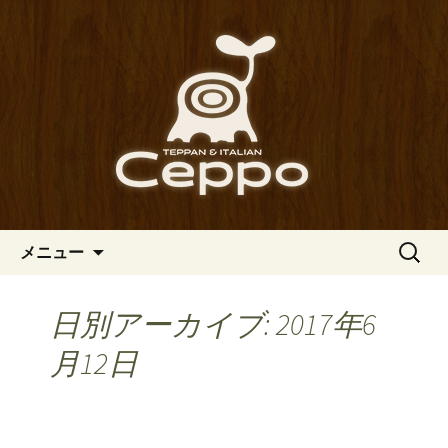
心斎橋駅からも程近い、南船場にある
イタリアン「Ceppo（チェッポ）」。
南船場・心斎橋のイタリアン
さまざまなパスタや讃岐オリーブ牛の
「Ceppo（チェッポ）」の公式
ステーキのほか、バルメニューも豊富
ブログ
にご用意。デートにも一人飲みのお客
様にもぴったりです。
コンテンツへ移動
検
メニュー
索:
日別アーカイブ: 2017年6
月12日