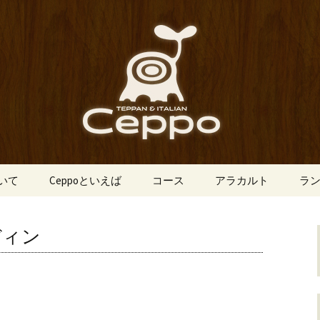
船場にあるイタリアン「Ceppo（チェ
、バルメニューも豊富にご用意。デート
心斎橋のイタリア
o（チェッポ）」
ついて
Ceppoといえば
コース
アラカルト
ラ
ディン