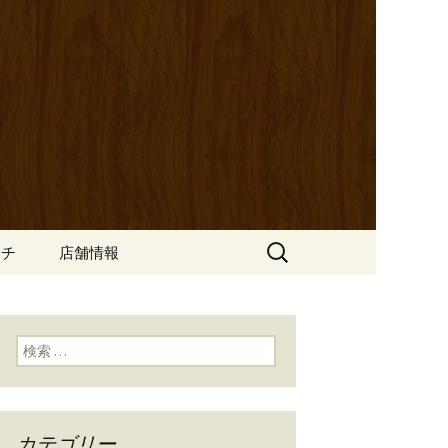
ッポ）」。さまざまなパスタや讃岐オ
にも一人飲みのお客様にもぴった
ン
の公式ブログ
検
ンチ
店舗情報
索:
検索:
カテゴリー