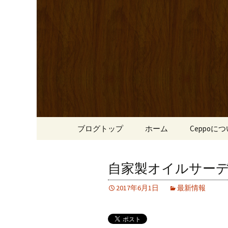
心斎橋駅からも程近い、南
リーブ牛のステーキのほか
南船場・
りです。
「Cepp
コンテンツへ移動
ブログトップ
ホーム
Ceppoに
自家製オイルサー
2017年6月1日
最新情報