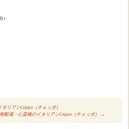
分♪
リアンCeppo（チェッポ）
ョン
南船場・心斎橋のイタリアンCeppo（チェッポ）
→