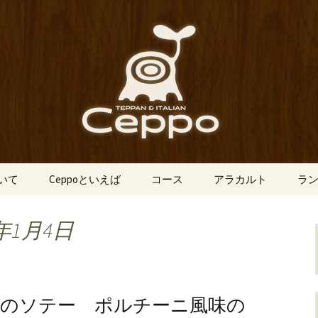
船場にあるイタリアン「Ceppo（チェ
、バルメニューも豊富にご用意。デート
心斎橋のイタリア
o（チェッポ）」
ついて
Ceppoといえば
コース
アラカルト
ラ
年1月4日
肉のソテー ポルチーニ風味の