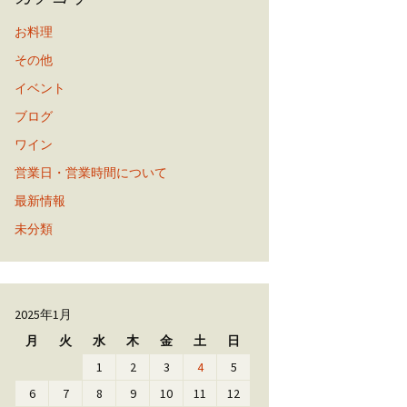
お料理
その他
イベント
ブログ
ワイン
営業日・営業時間について
最新情報
未分類
2025年1月
月
火
水
木
金
土
日
1
2
3
4
5
6
7
8
9
10
11
12