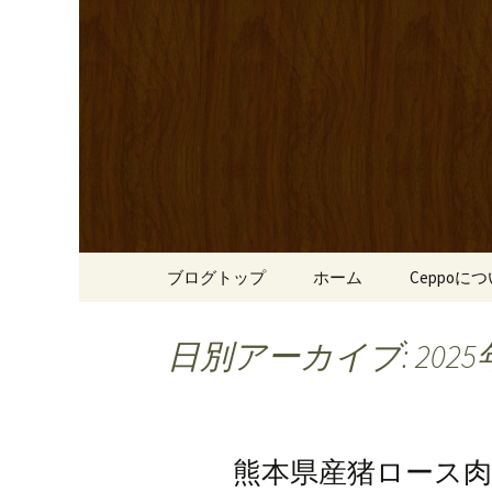
心斎橋駅からも程近い、南
リーブ牛のステーキのほか
南船場・
りです。
「Cepp
コンテンツへ移動
ブログトップ
ホーム
Ceppoに
日別アーカイブ: 2025
熊本県産猪ロース