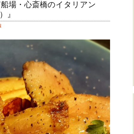
南船場・心斎橋のイタリアン
ポ）』
報