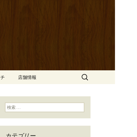
ッポ）」。さまざまなパスタや讃岐オ
にも一人飲みのお客様にもぴった
ン
の公式ブログ
検
ンチ
店舗情報
索:
検索:
カテゴリー