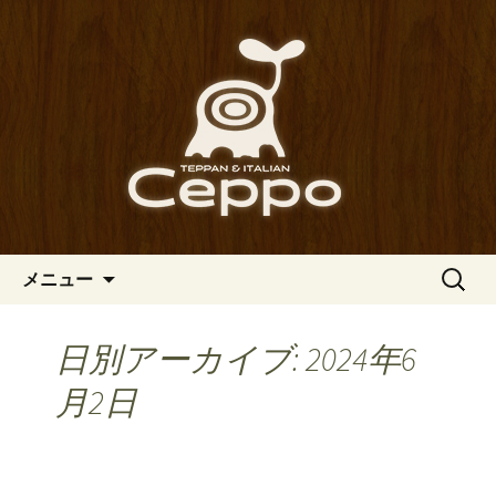
心斎橋駅からも程近い、南船場にある
イタリアン「Ceppo（チェッポ）」。
南船場・心斎橋のイタリアン
さまざまなパスタや讃岐オリーブ牛の
「Ceppo（チェッポ）」の公式
ステーキのほか、バルメニューも豊富
ブログ
にご用意。デートにも一人飲みのお客
様にもぴったりです。
コンテンツへ移動
検
メニュー
索:
日別アーカイブ: 2024年6
月2日