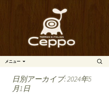
心斎橋駅からも程近い、南船場にある
イタリアン「Ceppo（チェッポ）」。
南船場・心斎橋のイタリアン
さまざまなパスタや讃岐オリーブ牛の
「Ceppo（チェッポ）」の公式
ステーキのほか、バルメニューも豊富
ブログ
にご用意。デートにも一人飲みのお客
様にもぴったりです。
コンテンツへ移動
検
メニュー
索:
日別アーカイブ: 2024年5
月1日