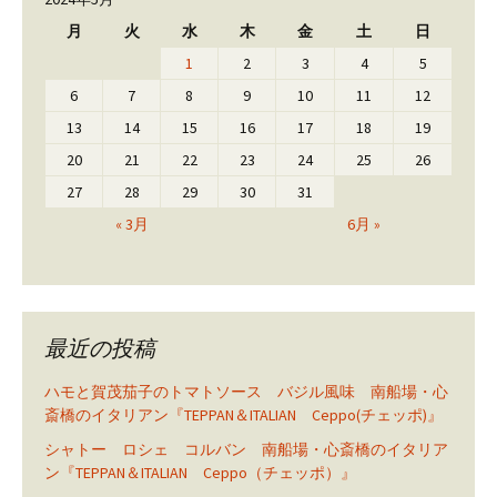
月
火
水
木
金
土
日
1
2
3
4
5
6
7
8
9
10
11
12
13
14
15
16
17
18
19
20
21
22
23
24
25
26
27
28
29
30
31
« 3月
6月 »
最近の投稿
ハモと賀茂茄子のトマトソース バジル風味 南船場・心
斎橋のイタリアン『TEPPAN＆ITALIAN Ceppo(チェッポ)』
シャトー ロシェ コルバン 南船場・心斎橋のイタリア
ン『TEPPAN＆ITALIAN Ceppo（チェッポ）』